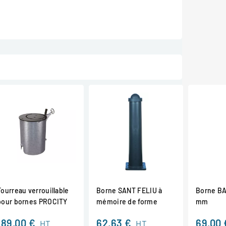
Fourreau verrouillable
Borne SANT FELIU à
Borne B
pour bornes PROCITY
mémoire de forme
mm
189,00 €
62,63 €
69,00 
HT
HT