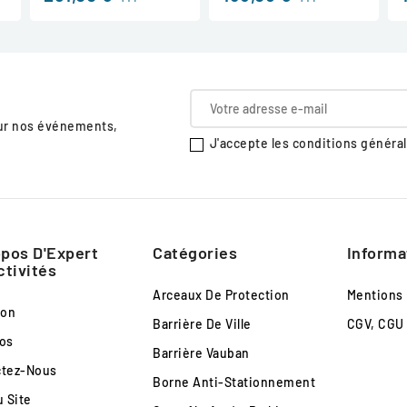
sur nos événements,
J'accepte les conditions générale
pos D'Expert
Catégories
Informa
ctivités
Arceaux De Protection
Mentions
son
Barrière De Ville
CGV, CGU
os
Barrière Vauban
ctez-Nous
Borne Anti-Stationnement
u Site