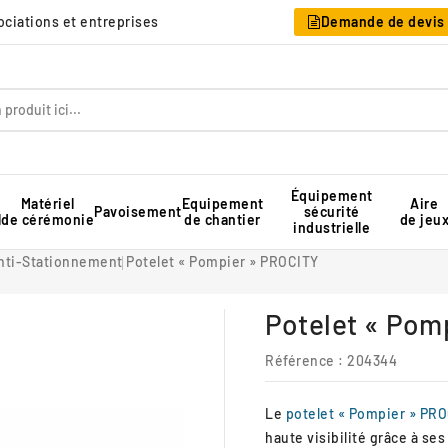
sociations et entreprises
Demande de devis
Équipement
Matériel
Equipement
Aire
Pavoisement
sécurité
l
de cérémonie
de chantier
de jeu
industrielle
Table pique-nique pour collectivité
Rangement pour chaises pliantes
Tente de réception professionnelle
nti-Stationnement
Potelet « Pompier » PROCITY
Potelet « Pom
Référence
: 204344
Le
potelet « Pompier » PR
haute visibilité grâce à se