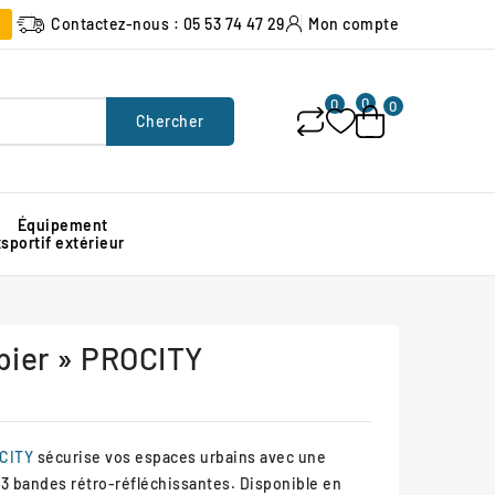
Contactez-nous : 05 53 74 47 29
Mon compte
0
0
0
Chercher
Équipement
x
sportif extérieur
Poubelle urbaine pour espace public
Signalisation lumineuse de chantier
Protection d'angle de mur en caoutchouc
pier » PROCITY
OCITY
sécurise vos espaces urbains avec une
s 3 bandes rétro-réfléchissantes. Disponible en