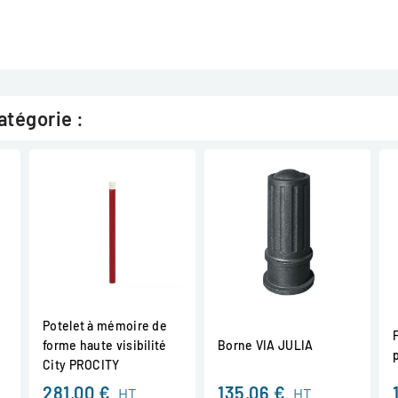
atégorie :
Potelet à mémoire de
forme haute visibilité
Borne VIA JULIA
City PROCITY
281,00 €
135,06 €
HT
HT