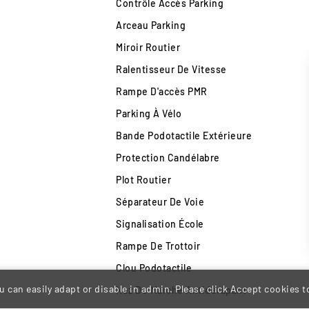
Contrôle Accès Parking
Arceau Parking
Miroir Routier
Ralentisseur De Vitesse
Rampe D'accès PMR
Parking À Vélo
Bande Podotactile Extérieure
Protection Candélabre
Plot Routier
Séparateur De Voie
Signalisation École
Rampe De Trottoir
Clou Podotactile
 can easily adapt or disable in admin. Please click Accept cookies to
Nez De Marche Antidérapant