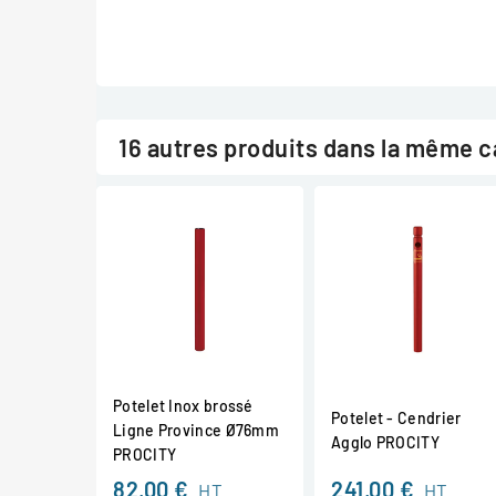
16 autres produits dans la même c
Potelet Inox brossé
Potelet - Cendrier
Ligne Province Ø76mm
Agglo PROCITY
PROCITY
82,00 €
241,00 €
HT
HT