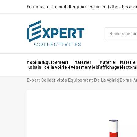
Fournisseur de mobilier pour les collectivités, les as
Mobilier
Equipement
Matériel
Matériel
Matériel
urbain
de la voirie
événementiel
d'affichage
électora
Panneau d'affichage extérieur collectivité
Protection d'angle de mur en mousse
Barnum pour marché professionnel
Piste de danse extérieure et démontable
Panneau d'affichage intérieur collectivité
Expert Collectivités
Equipement De La Voirie
Borne A