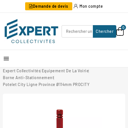
Demande de devis
Mon compte
0
Chercher

Expert Collectivités
Equipement De La Voirie
Borne Anti-Stationnement
Potelet City Ligne Province Ø114mm PROCITY