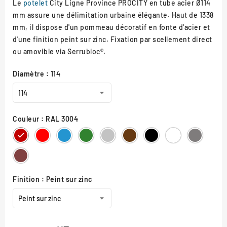
Le
potelet
City Ligne Province PROCITY en tube acier Ø114
mm assure une délimitation urbaine élégante. Haut de 1338
mm, il dispose d'un pommeau décoratif en fonte d'acier et
d'une finition peint sur zinc. Fixation par scellement direct
ou amovible via Serrubloc®.
Diamètre : 114
Couleur : RAL 3004
RAL
RAL
RAL
RAL
RAL
RAL
RAL
RAL
Gris
3004
3020
5010
6005
7044
8017
9005
9010
Procity
Aspect
Corten
Finition : Peint sur zinc