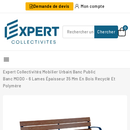
Demande de devis
Mon compte
0
Chercher

Expert Collectivités
Mobilier Urbain
Banc Public
Banc MODO - 6 Lames Épaisseur 35 Mm En Bois Recyclé Et
Polymère